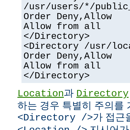
/usr/users/*/public
Order Deny,Allow
Allow from all
</Directory>
<Directory /usr/loc
Order Deny,Allow
Allow from all
</Directory>
과
Location
Directory
하는 경우 특별히 주의를 
가 접근
<Directory />
지시어가 