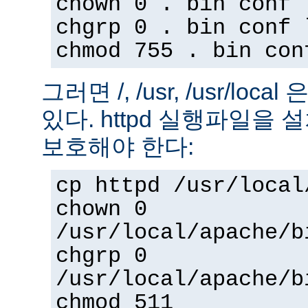
chown 0 . bin conf 
chgrp 0 . bin conf 
chmod 755 . bin con
그러면 /, /usr, /usr/loc
있다. httpd 실행파일을
보호해야 한다:
cp httpd /usr/local
chown 0
/usr/local/apache/b
chgrp 0
/usr/local/apache/b
chmod 511