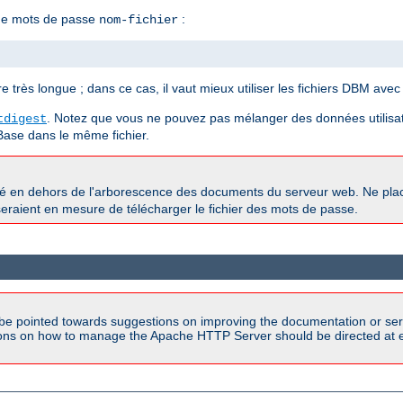
 de mots de passe
:
nom-fichier
 très longue ; dans ce cas, il vaut mieux utiliser les fichiers DBM avec 
. Notez que vous ne pouvez pas mélanger des données utilisat
tdigest
Base dans le même fichier.
ké en dehors de l'arborescence des documents du serveur web. Ne pl
s seraient en mesure de télécharger le fichier des mots de passe.
be pointed towards suggestions on improving the documentation or ser
tions on how to manage the Apache HTTP Server should be directed at e