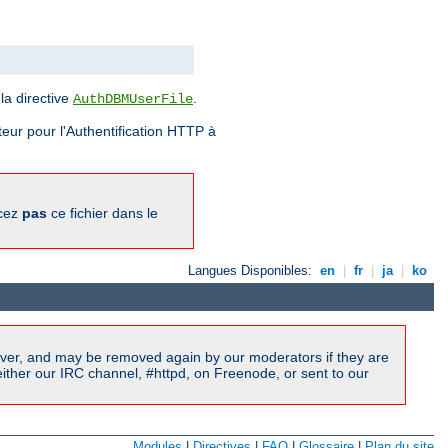
la directive
.
AuthDBMUserFile
eur pour l'Authentification HTTP à
acez
pas
ce fichier dans le
Langues Disponibles:
en
|
fr
|
ja
|
ko
ver, and may be removed again by our moderators if they are
ither our IRC channel, #httpd, on Freenode, or sent to our
Modules
|
Directives
|
FAQ
|
Glossaire
|
Plan du site