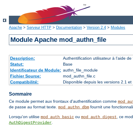
Apache
>
Serveur HTTP
>
Documentation
>
Version 2.4
>
Modules
Module Apache mod_authn_file
Description:
Authentification utilisateur à l'aide de 
Statut:
Base
Identificateur de Module:
authn_file_module
Fichier Source:
mod_authn_file.c
Compatibilité:
Disponible depuis les versions 2.1 e
Sommaire
Ce module permet aux frontaux d'authentification comme
mod_au
de passe au format texte.
fournit une fonctionnali
mod_authn_dbm
Lorsqu'on utilise
ou
, ce mod
mod_auth_basic
mod_auth_digest
.
AuthDigestProvider