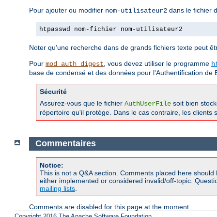
Pour ajouter ou modifier
dans le fichier
nom-utilisateur2
htpasswd nom-fichier nom-utilisateur2
Noter qu'une recherche dans de grands fichiers texte peut être
Pour
, vous devez utiliser le programme
mod_auth_digest
h
base de condensé et des données pour l'Authentification de 
Sécurité
Assurez-vous que le fichier
soit bien stoc
AuthUserFile
répertoire qu'il protège. Dans le cas contraire, les client
Commentaires
Notice:
This is not a Q&A section. Comments placed here should 
either implemented or considered invalid/off-topic. Ques
mailing lists
.
Comments are disabled for this page at the moment.
Copyright 2016 The Apache Software Foundation.