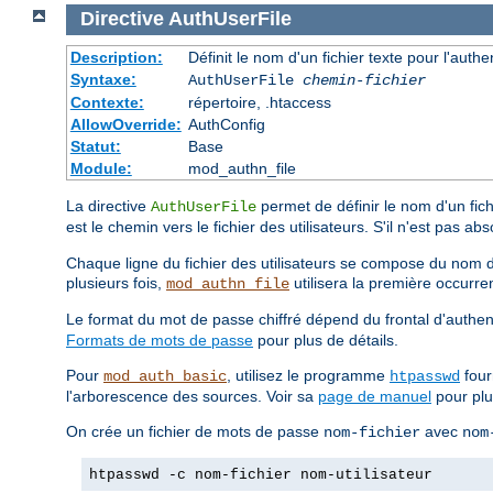
Directive
AuthUserFile
Description:
Définit le nom d'un fichier texte pour l'authe
Syntaxe:
AuthUserFile
chemin-fichier
Contexte:
répertoire, .htaccess
AllowOverride:
AuthConfig
Statut:
Base
Module:
mod_authn_file
La directive
permet de définir le nom d'un fichi
AuthUserFile
est le chemin vers le fichier des utilisateurs. S'il n'est pas ab
Chaque ligne du fichier des utilisateurs se compose du nom de l
plusieurs fois,
utilisera la première occurre
mod_authn_file
Le format du mot de passe chiffré dépend du frontal d'authent
Formats de mots de passe
pour plus de détails.
Pour
, utilisez le programme
four
mod_auth_basic
htpasswd
l'arborescence des sources. Voir sa
page de manuel
pour plus
On crée un fichier de mots de passe
avec
nom-fichier
nom
htpasswd -c nom-fichier nom-utilisateur