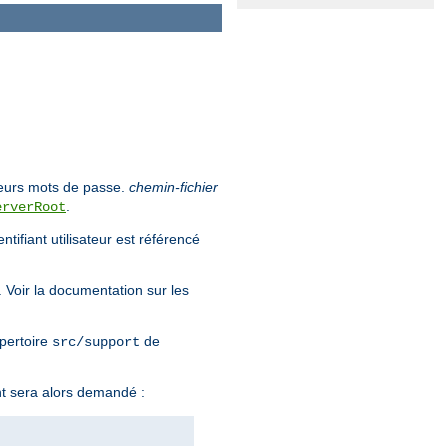
e leurs mots de passe.
chemin-fichier
.
erverRoot
tifiant utilisateur est référencé
. Voir la documentation sur les
épertoire
de
src/support
nt sera alors demandé :