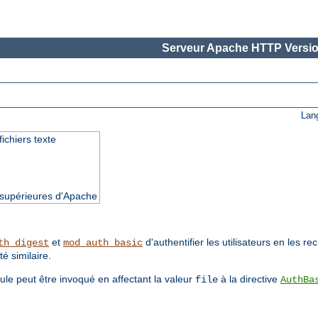
Serveur Apache HTTP Versio
Lan
fichiers texte
t supérieures d'Apache
et
d'authentifier les utilisateurs en les r
th_digest
mod_auth_basic
té similaire.
ule peut être invoqué en affectant la valeur
à la directive
file
AuthBa