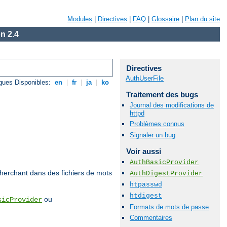
Modules
|
Directives
|
FAQ
|
Glossaire
|
Plan du site
n 2.4
Directives
AuthUserFile
gues Disponibles:
en
|
fr
|
ja
|
ko
Traitement des bugs
Journal des modifications de
httpd
Problèmes connus
Signaler un bug
Voir aussi
AuthBasicProvider
echerchant dans des fichiers de mots
AuthDigestProvider
htpasswd
htdigest
ou
sicProvider
Formats de mots de passe
Commentaires