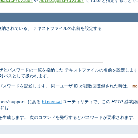
や
で
と指定することで
hBasicProvider
AuthDigestPrivider
file
格納されている、 テキストファイルの名前を設定する
ザとパスワードの一覧を格納した テキストファイルの名前を設定しま
対パスとして扱われます。
スワードを記述します。 同一ユーザ ID が複数回登録された時は、
mo
にある
ユーティリティで、この
HTTP 基本認
src/support
htpasswd
には:
生成します。 次のコマンドを発行するとパスワードが要求されます: