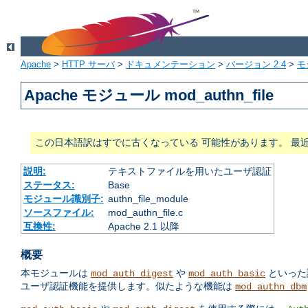
Apache
>
HTTP サーバ
>
ドキュメンテーション
>
バージョン 2.4
>
モ
Apache モジュール mod_authn_file
この日本語訳はすでに古くなっている 可能性があります。 最
説明:
テキストファイルを用いたユーザ認証
ステータス:
Base
モジュール識別子:
authn_file_module
ソースファイル:
mod_authn_file.c
互換性:
Apache 2.1 以降
概要
本モジュールは
や
といった
mod_auth_digest
mod_auth_basic
ユーザ認証機能を提供します。似たような機能は
mod_authn_dbm