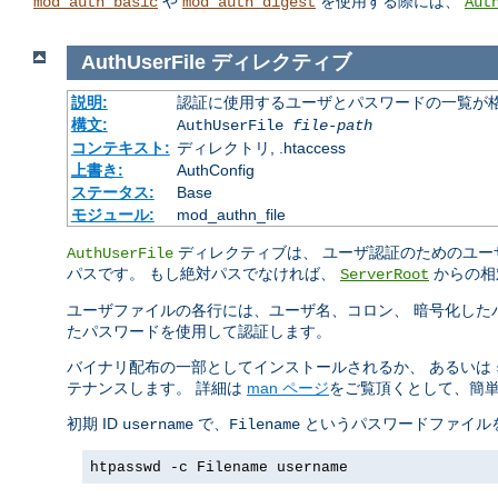
や
を使用する際には、
mod_auth_basic
mod_auth_digest
Aut
AuthUserFile
ディレクティブ
説明:
認証に使用するユーザとパスワードの一覧が
構文:
AuthUserFile
file-path
コンテキスト:
ディレクトリ, .htaccess
上書き:
AuthConfig
ステータス:
Base
モジュール:
mod_authn_file
ディレクティブは、 ユーザ認証のためのユー
AuthUserFile
パスです。 もし絶対パスでなければ、
からの相
ServerRoot
ユーザファイルの各行には、ユーザ名、コロン、 暗号化したパ
たパスワードを使用して認証します。
バイナリ配布の一部としてインストールされるか、 あるいは
テナンスします。 詳細は
man ページ
をご覧頂くとして、簡単
初期 ID
で、
というパスワードファイルを
username
Filename
htpasswd -c Filename username