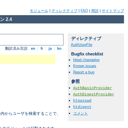
モジュール
|
ディレクティブ
|
FAQ
|
用語
|
サイトマップ
 2.4
ディレクティブ
AuthUserFile
翻訳済み言語:
en
|
fr
|
ja
|
ko
Bugfix checklist
httpd changelog
Known issues
Report a bug
参照
AuthBasicProvider
AuthDigestProvider
htpasswd
htdigest
コメント
ル内からユーザを検索することで、