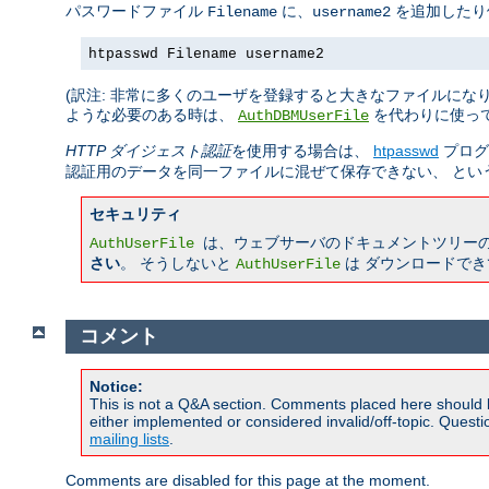
パスワードファイル
に、
を追加したり
Filename
username2
htpasswd Filename username2
(訳注: 非常に多くのユーザを登録すると大きなファイルにな
ような必要のある時は、
を代わりに使っ
AuthDBMUserFile
HTTP ダイジェスト認証
を使用する場合は、
htpasswd
プログ
認証用のデータを同一ファイルに混ぜて保存できない、 とい
セキュリティ
は、ウェブサーバのドキュメントツリー
AuthUserFile
さい
。 そうしないと
は ダウンロードで
AuthUserFile
コメント
Notice:
This is not a Q&A section. Comments placed here should 
either implemented or considered invalid/off-topic. Ques
mailing lists
.
Comments are disabled for this page at the moment.