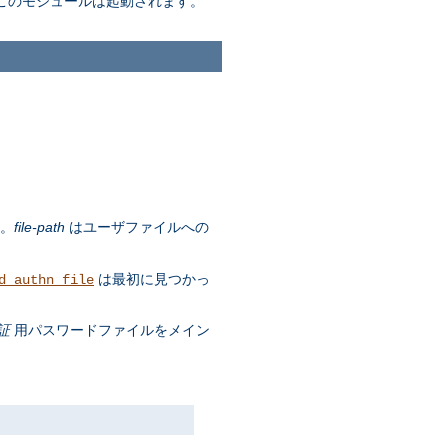
このモジュールは起動されます。
す。
file-path
はユーザファイルへの
は最初に見つかっ
d_authn_file
証
用パスワードファイルをメイン