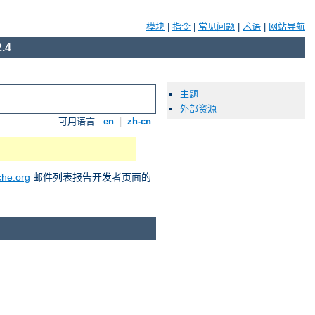
模块
|
指令
|
常见问题
|
术语
|
网站导航
.4
主题
外部资源
可用语言:
en
|
zh-cn
he.org
邮件列表报告开发者页面的